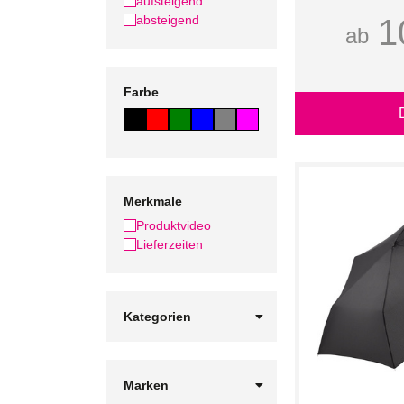
aufsteigend
absteigend
1
ab
Farbe
Merkmale
Produktvideo
Lieferzeiten
Kategorien
Branchen
Kleidung + Caps
Schirme
Marken
Sonstige