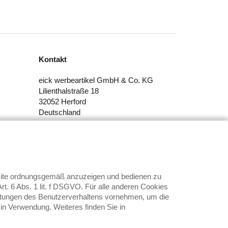
Kontakt
eick werbeartikel GmbH & Co. KG
Lilienthalstraße 18
32052 Herford
Deutschland
Tel.: +49 (5221) 27510-00
E-Mail:
info@eick-werbeartikel.de
bsite ordnungsgemäß anzuzeigen und bedienen zu
t. 6 Abs. 1 lit. f DSGVO. Für alle anderen Cookies
swertungen des Benutzerverhaltens vornehmen, um die
 in Verwendung. Weiteres finden Sie in