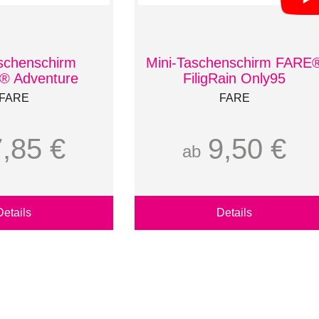
schenschirm
Mini-Taschenschirm FARE
e® Adventure
FiligRain Only95
FARE
FARE
7,85 €
9,50 €
ab
Details
Details