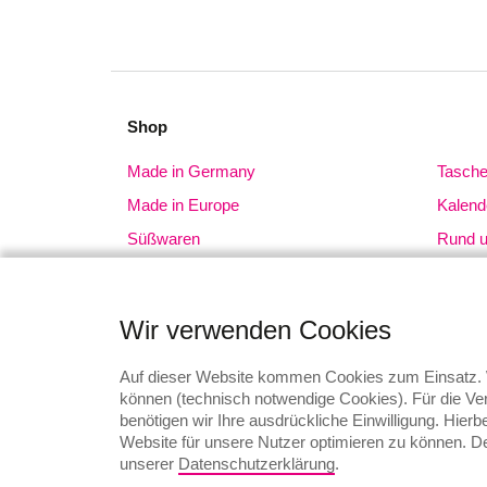
Shop
Made in Germany
Tasch
Made in Europe
Kalend
Süßwaren
Rund 
Schreibgeräte
Tassen
Kleidung + Caps
Sonsti
Wir verwenden Cookies
Technik
Branc
Werkzeuge + Messer
Auf dieser Website kommen Cookies zum Einsatz. W
können (technisch notwendige Cookies). Für die Ver
Schirme
benötigen wir Ihre ausdrückliche Einwilligung. Hier
Website für unsere Nutzer optimieren zu können. Der
unserer
Datenschutzerklärung
.