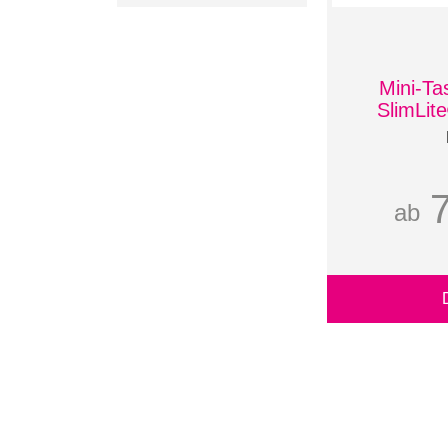
FARE
Taschen
Werkzeuge + Messer
Mini-Ta
SlimLit
ab