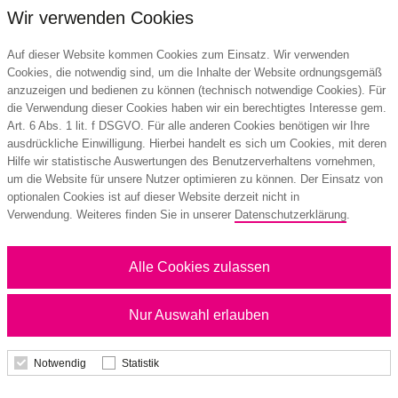
Wir verwenden Cookies
Auf dieser Website kommen Cookies zum Einsatz. Wir verwenden
Cookies, die notwendig sind, um die Inhalte der Website ordnungsgemäß
anzuzeigen und bedienen zu können (technisch notwendige Cookies). Für
die Verwendung dieser Cookies haben wir ein berechtigtes Interesse gem.
Art. 6 Abs. 1 lit. f DSGVO. Für alle anderen Cookies benötigen wir Ihre
ausdrückliche Einwilligung. Hierbei handelt es sich um Cookies, mit deren
Hilfe wir statistische Auswertungen des Benutzerverhaltens vornehmen,
um die Website für unsere Nutzer optimieren zu können. Der Einsatz von
optionalen Cookies ist auf dieser Website derzeit nicht in
25” Regenschirm aus R-PET-Material mit
Verwendung. Weiteres finden Sie in unserer
Datenschutzerklärung
.
Automatiköffnung
Alle Cookies zulassen
16,71 €
Nur Auswahl erlauben
ab
Notwendig
Statistik
Details