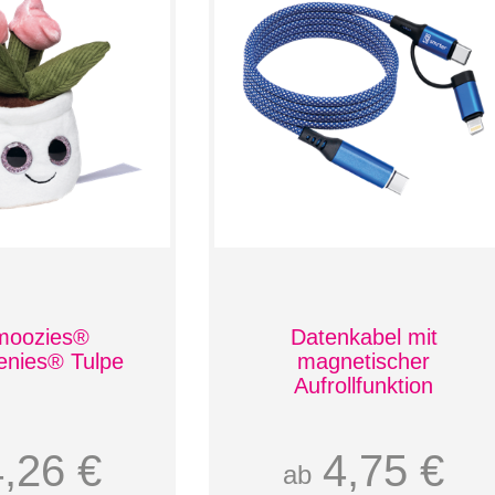
moozies®
Datenkabel mit
enies® Tulpe
magnetischer
Aufrollfunktion
4,26 €
4,75 €
ab