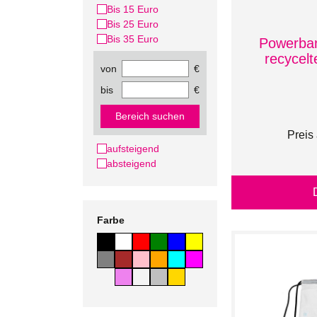
Bis 15 Euro
Bis 25 Euro
Bis 35 Euro
Powerba
recycel
von
€
bis
€
Bereich suchen
Preis
aufsteigend
absteigend
Farbe