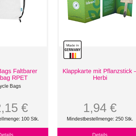
Bags Faltbarer
Klappkarte mit Pflanzstick 
gbag RPET
Herbi
ycle Bags
2,15 €
1,94 €
ellmenge: 100 Stk.
Mindestbestellmenge: 250 Stk.
Details
Details