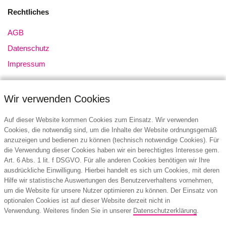
Rechtliches
AGB
Datenschutz
Impressum
Wir verwenden Cookies
Auf dieser Website kommen Cookies zum Einsatz. Wir verwenden
Cookies, die notwendig sind, um die Inhalte der Website ordnungsgemäß
anzuzeigen und bedienen zu können (technisch notwendige Cookies). Für
Kontakt
die Verwendung dieser Cookies haben wir ein berechtigtes Interesse gem.
Art. 6 Abs. 1 lit. f DSGVO. Für alle anderen Cookies benötigen wir Ihre
eick werbeartikel GmbH & Co. KG
ausdrückliche Einwilligung. Hierbei handelt es sich um Cookies, mit deren
Lilienthalstraße 18
Hilfe wir statistische Auswertungen des Benutzerverhaltens vornehmen,
32052 Herford
um die Website für unsere Nutzer optimieren zu können. Der Einsatz von
Deutschland
optionalen Cookies ist auf dieser Website derzeit nicht in
Verwendung. Weiteres finden Sie in unserer
Datenschutzerklärung
.
Tel.: +49 (5221) 27510-00
E-Mail:
info@eick-werbeartikel.de