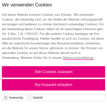
Wir verwenden Cookies
Auf dieser Website kommen Cookies zum Einsatz. Wir verwenden
Cookies, die notwendig sind, um die Inhalte der Website ordnungsgemäß
anzuzeigen und bedienen zu können (technisch notwendige Cookies). Für
die Verwendung dieser Cookies haben wir ein berechtigtes Interesse gem.
Art. 6 Abs. 1 lit. f DSGVO. Für alle anderen Cookies benötigen wir Ihre
ausdrückliche Einwilligung. Hierbei handelt es sich um Cookies, mit deren
Hilfe wir statistische Auswertungen des Benutzerverhaltens vornehmen,
um die Website für unsere Nutzer optimieren zu können. Der Einsatz von
optionalen Cookies ist auf dieser Website derzeit nicht in
Schreibblock Seiten individuell gestaltbar,
Verwendung. Weiteres finden Sie in unserer
Datenschutzerklärung
.
Papierformat/Abheftlochung DIN A6 / 2-
fach, Blattanzahl 25
Alle Cookies zulassen
0,66 €
Nur Auswahl erlauben
ab
Mindestbestellmenge: 50 Stk.
Notwendig
Statistik
Details