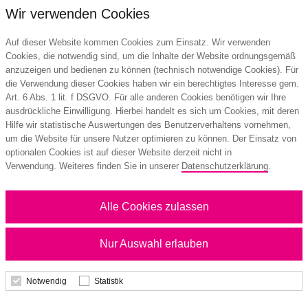
Wir verwenden Cookies
Auf dieser Website kommen Cookies zum Einsatz. Wir verwenden
Cookies, die notwendig sind, um die Inhalte der Website ordnungsgemäß
anzuzeigen und bedienen zu können (technisch notwendige Cookies). Für
die Verwendung dieser Cookies haben wir ein berechtigtes Interesse gem.
Art. 6 Abs. 1 lit. f DSGVO. Für alle anderen Cookies benötigen wir Ihre
ausdrückliche Einwilligung. Hierbei handelt es sich um Cookies, mit deren
Hilfe wir statistische Auswertungen des Benutzerverhaltens vornehmen,
um die Website für unsere Nutzer optimieren zu können. Der Einsatz von
4-Monatskalender Einblatt Konzept 4 Post
optionalen Cookies ist auf dieser Website derzeit nicht in
mit Streifenkalendarium
Verwendung. Weiteres finden Sie in unserer
Datenschutzerklärung
.
Alle Cookies zulassen
2,89 €
ab
Nur Auswahl erlauben
Mindestbestellmenge: 25 Stk.
Notwendig
Statistik
Details