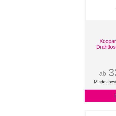
8 GB
80 mm x 50 mm -
4,00 g
90 mm x 50 mm -
4,50 g
Xoopar
Drahtlos
3
ab
Mindestbest