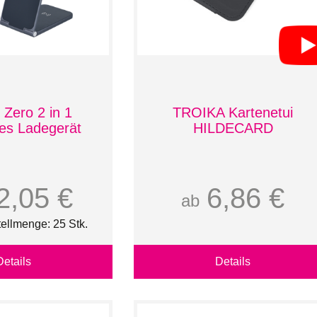
 Zero 2 in 1
TROIKA Kartenetui
es Ladegerät
HILDECARD
2,05 €
6,86 €
ab
ellmenge: 25 Stk.
Details
Details