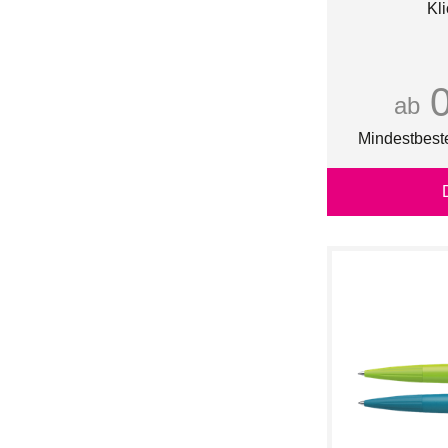
Kl
prodir
senator®
uma
ab
Mindestbest