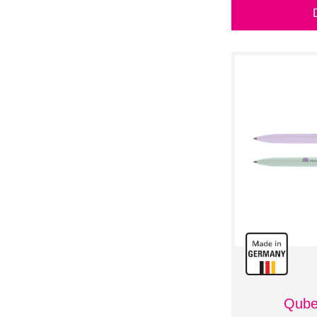
HEPLA
XL
HK
XS
Halfar
ID Identity
Klio-Eterna
Luxe
Marksman
Meterex
Parker
Pierre Cardin
Pigra
RITTER PEN
Rotring
STABILO
Schneider
Stilolinea
UNBRANDED
Unbranded
Waterman
elasto Promotion for
Life
Qube 
mishmash x prodir