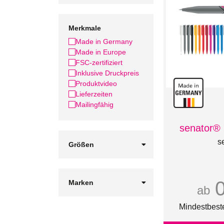
Merkmale
Made in Germany
Made in Europe
FSC-zertifiziert
Inklusive Druckpreis
Produktvideo
Lieferzeiten
Mailingfähig
senator® 
s
Größen
15"
2XL
3XL
Marken
ab
4XL
BIC
L
EUROSTYLE
Mindestbest
M
Faber-Castell
S